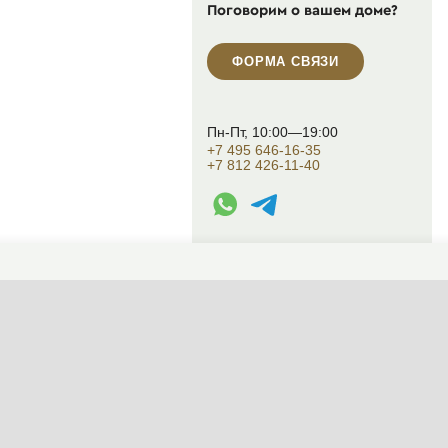
Поговорим о вашем доме?
ФОРМА СВЯЗИ
Пн-Пт, 10:00—19:00
+7 495 646-16-35
+7 812 426-11-40
WhatsApp контакт
Telegram контакт
info@designcapital.ru
СМЕНИТЬ ТЕМУ (СИСТЕМНАЯ)
© 2007——2026 Дизайн-Капитал.
Дизайн и проектирование фасадов за
Конфиденциальность