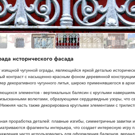
рада исторического фасада
 изящной чугунной ограды, являющейся яркой деталью историческ
ьный контраст с насыщенно-красным фоном деревянной конструкции
ер декоративного чугунного литья, широко применявшегося в архит
ряющихся элементов - вертикальных балясин с круглыми наверши
 изысканными волютами, образующими сердцевидные узоры, что св
. Нижняя часть также декорирована круглыми элементами с трилис
ная проработка деталей: плавные изгибы, симметричные завитки 
матриваются фрагменты интерьера, что создает интересную игру п
раждения часто использовались для оформления балконов, веранд 