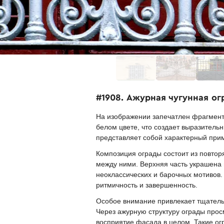
#1908. Ажурная чугунная ог
На изображении запечатлен фрагмент
белом цвете, что создает выразител
представляет собой характерный прим
Композиция ограды состоит из повто
между ними. Верхняя часть украшена
неоклассических и барочных мотивов
ритмичность и завершенность.
Особое внимание привлекает тщатель
Через ажурную структуру ограды прос
восприятие фасада в целом. Такие ог