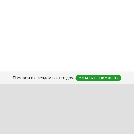
Instagram
Facebook
Вконтакте
Telegram
Поможем с фасадом вашего дома
УЗНАТЬ СТОИМОСТЬ
городных домов.