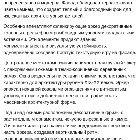
неоренессанса и модерна. Фасад облицован терракотового
цвета камнем, что создает теплый и благородный фон для
изысканных архитектурных деталей.
Особенно впечатляют фланкирующие эркер декоративные
колонны с рельефным ромбовидным узором и квадратными
вставками. Эти элементы придают зданию
монументальность и визуальную устойчивость,
одновременно создавая богатую текстурную игру на фасаде.
Центральное место композиции занимает полукруглый эркер
с панорамными окнами в темно-коричневых деревянных
рамах. Окна разделены на секции тонкими переплетами, что
характерно для архитектуры рубежа XIX-XX веков. Эркер
опоясан изящной коваными ограждениями с витиеватым
узором, которые добавляют легкость и графичность
массивной архитектурной форме.
Под и над окнами расположены декоративные фризы с
растительным орнаментом, искусно вырезанные в камне.
Изящные пилястры с капителями поддерживают верхнюю
часть эркера, создавая вертикальный ритм,
уравновешивающий горизонтальные линии карнизов и