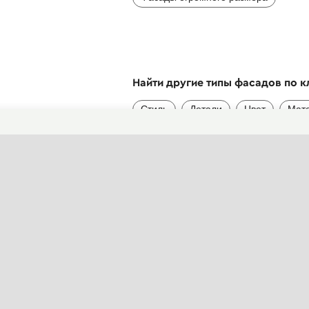
Найти другие типы фасадов по 
Стиль
Детали
Цвет
Мат
Этажность
Услуги
Дизайн и проектирование фасада
Рекомендации строительных бригад