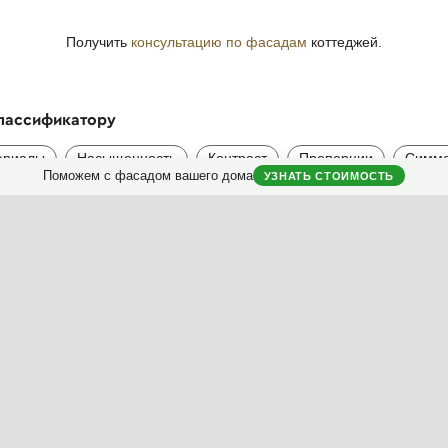
Получить
консультацию по фасадам
коттеджей.
классификатору
ериалы
Насыщенность
Контраст
Пропорции
Симме
Поможем с фасадом вашего дома
УЗНАТЬ СТОИМОСТЬ
Полезные материалы
Мой дом
Коллекция фасадов
Анкета дом
Коллекция интерьеров
Моя колле