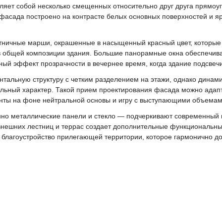
вляет собой несколько смещенных относительно друг друга прямо
фасада построено на контрасте белых основных поверхностей и я
ничные марши, окрашенные в насыщенный красный цвет, которые
в общей композиции здания. Большие панорамные окна обеспечива
ый эффект прозрачности в вечернее время, когда здание подсвечи
нтальную структуру с четким разделением на этажи, однако дина
льный характер. Такой прием проектирования фасада можно адапт
енты на фоне нейтральной основы и игру с выступающими объемам
о металлические панели и стекло — подчеркивают современный 
внешних лестниц и террас создает дополнительные функциональны
 благоустройство прилегающей территории, которое гармонично д