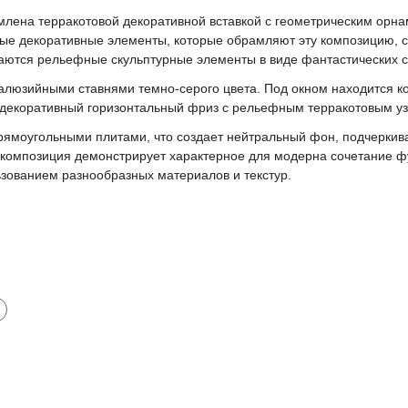
млена терракотовой декоративной вставкой с геометрическим ор
ые декоративные элементы, которые обрамляют эту композицию, 
гаются рельефные скульптурные элементы в виде фантастических с
 жалюзийными ставнями темно-серого цвета. Под окном находится
декоративный горизонтальный фриз с рельефным терракотовым у
рямоугольными плитами, что создает нейтральный фон, подчерки
 композиция демонстрирует характерное для модерна сочетание ф
ованием разнообразных материалов и текстур.