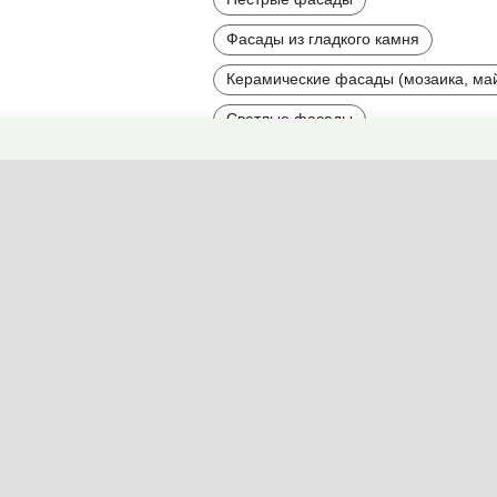
Фасады из гладкого камня
Керамические фасады (мозаика, ма
Светлые фасады
Контрастные фасады
Симметричные дома и фасады
Фасады со множеством деталей
Величественные фасады
Фасады большого размера
Найти другие типы фасадов по 