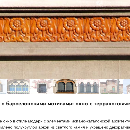
д с барселонскими мотивами: окно с терракотовы
 окно в стиле модерн с элементами испано-каталонской архитект
млено полукруглой аркой из светлого камня и украшено декорати