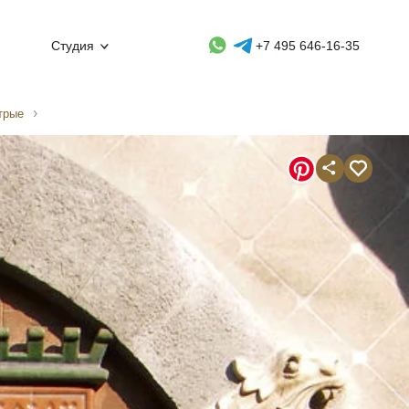
Whatsapp контакт
Telegram контакт
Студия
+7 495 646-16-35
трые