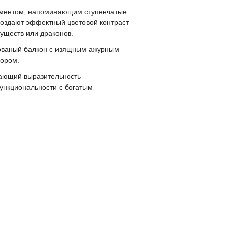
наментом, напоминающим ступенчатые
создают эффектный цветовой контраст
уществ или драконов.
 кованый балкон с изящным ажурным
зором.
вающий выразительность
ункциональности с богатым