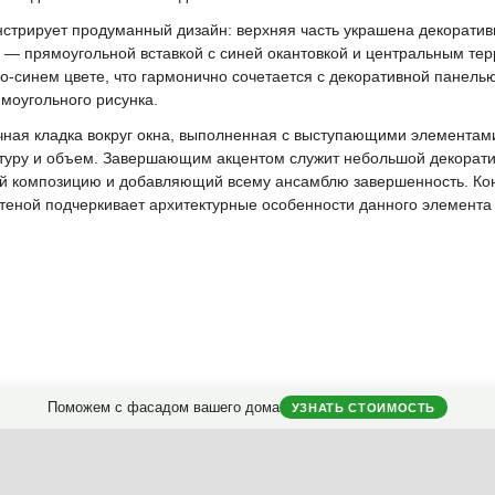
нстрирует продуманный дизайн: верхняя часть украшена декорати
 — прямоугольной вставкой с синей окантовкой и центральным т
о-синем цвете, что гармонично сочетается с декоративной панель
моугольного рисунка.
ная кладка вокруг окна, выполненная с выступающими элементами 
туру и объем. Завершающим акцентом служит небольшой декорати
й композицию и добавляющий всему ансамблю завершенность. Ко
теной подчеркивает архитектурные особенности данного элемента
Поможем с фасадом вашего дома
УЗНАТЬ СТОИМОСТЬ
оликой