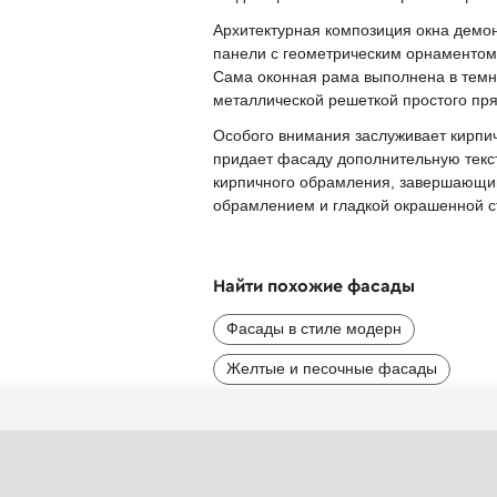
Архитектурная композиция окна демо
панели с геометрическим орнаментом
Сама оконная рама выполнена в темн
металлической решеткой простого пря
Особого внимания заслуживает кирпич
придает фасаду дополнительную текс
кирпичного обрамления, завершающи
обрамлением и гладкой окрашенной с
Найти похожие фасады
Фасады в стиле модерн
Желтые и песочные фасады
Интересные окна загородных домов
Фасады с росписью, мозаикой, май
Пестрые фасады