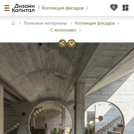
Коллекция фасадов
Полезные материалы
Коллекция фасадов
авная
С колоннами