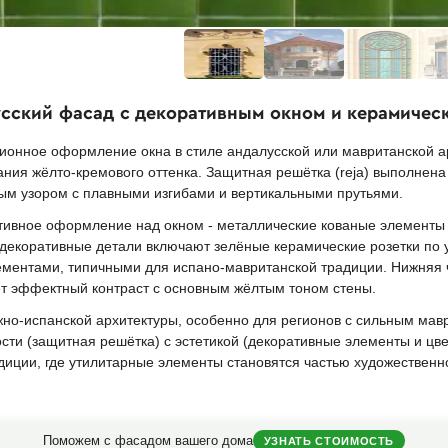
усский фасад с декоративным окном и керамичес
ионное оформление окна в стиле андалусской или мавританской а
ия жёлто-кремового оттенка. Защитная решётка (reja) выполнена
ым узором с плавными изгибами и вертикальными прутьями.
тивное оформление над окном - металлические кованые элементы
 декоративные детали включают зелёные керамические розетки по
ментами, типичными для испано-мавританской традиции. Нижняя 
ёт эффектный контраст с основным жёлтым тоном стены.
о-испанской архитектуры, особенно для регионов с сильным мавр
ти (защитная решётка) с эстетикой (декоративные элементы и цве
иции, где утилитарные элементы становятся частью художественно
Поможем с фасадом вашего дома
УЗНАТЬ СТОИМОСТЬ