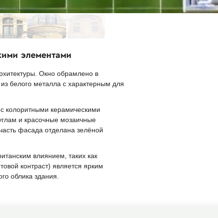
кими элементами
рхитектуры. Окно обрамлено в
 из белого металла с характерным для
 с колоритными керамическими
 углам и красочные мозаичные
часть фасада отделана зелёной
итанским влиянием, таких как
товой контраст) является ярким
го облика здания.