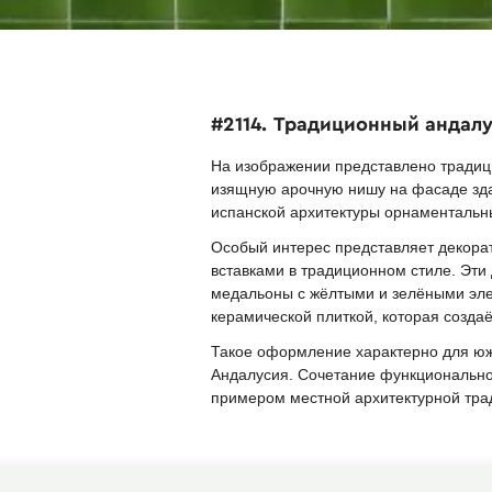
#2114. Традиционный андал
На изображении представлено традиц
изящную арочную нишу на фасаде здан
испанской архитектуры орнаментальн
Особый интерес представляет декора
вставками в традиционном стиле. Эти
медальоны с жёлтыми и зелёными эле
керамической плиткой, которая созда
Такое оформление характерно для южн
Андалусия. Сочетание функциональнос
примером местной архитектурной трад
Найти похожие фасады