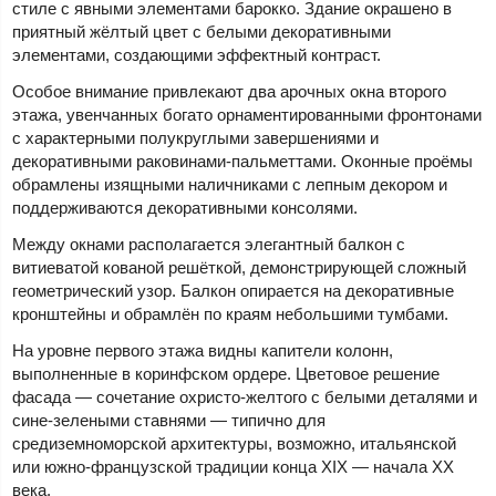
стиле с явными элементами барокко. Здание окрашено в
приятный жёлтый цвет с белыми декоративными
элементами, создающими эффектный контраст.
Особое внимание привлекают два арочных окна второго
этажа, увенчанных богато орнаментированными фронтонами
с характерными полукруглыми завершениями и
декоративными раковинами-пальметтами. Оконные проёмы
обрамлены изящными наличниками с лепным декором и
поддерживаются декоративными консолями.
Между окнами располагается элегантный балкон с
витиеватой кованой решёткой, демонстрирующей сложный
геометрический узор. Балкон опирается на декоративные
кронштейны и обрамлён по краям небольшими тумбами.
На уровне первого этажа видны капители колонн,
выполненные в коринфском ордере. Цветовое решение
фасада — сочетание охристо-желтого с белыми деталями и
сине-зелеными ставнями — типично для
средиземноморской архитектуры, возможно, итальянской
или южно-французской традиции конца XIX — начала XX
века.