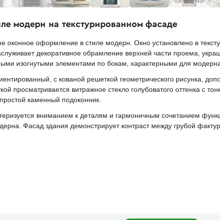
иле модерн на текстурированном фасаде
е оконное оформление в стиле модерн. Окно установлено в текст
аслуживает декоративное обрамление верхней части проема, ук
ными изогнутыми элементами по бокам, характерными для модерна
риентированный, с кованой решеткой геометрического рисунка, до
ой просматривается витражное стекло голубоватого оттенка с то
 простой каменный подоконник.
теризуется вниманием к деталям и гармоничным сочетанием функци
дерна. Фасад здания демонстрирует контраст между грубой фактур