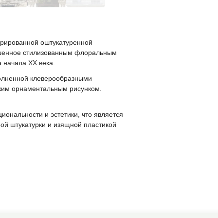
урированной оштукатуренной
рашенное стилизованным флоральным
 начала XX века.
полненной клеверообразными
нким орнаментальным рисунком.
ональности и эстетики, что является
ой штукатурки и изящной пластикой