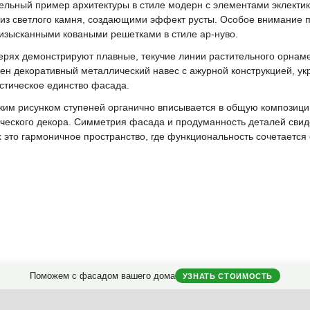
ельный пример архитектуры в стиле модерн с элементами эклекти
из светлого камня, создающими эффект русты. Особое внимание п
зысканными коваными решетками в стиле ар-нуво.
верях демонстрируют плавные, текучие линии растительного орн
жен декоративный металлический навес с ажурной конструкцией, у
стическое единство фасада.
ким рисунком ступеней органично вписывается в общую композици
ческого декора. Симметрия фасада и продуманность деталей свид
 это гармоничное пространство, где функциональность сочетается 
Поможем с фасадом вашего дома
УЗНАТЬ СТОИМОСТЬ