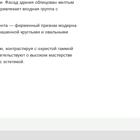
ки. Фасад здания облицован желтым
ривлекает входная группа с
амента — фирменный признак модерна
крашенной круглыми и овальными
ю, контрастируя с охристой гаммой
етельствуют о высоком мастерстве
с эстетикой.