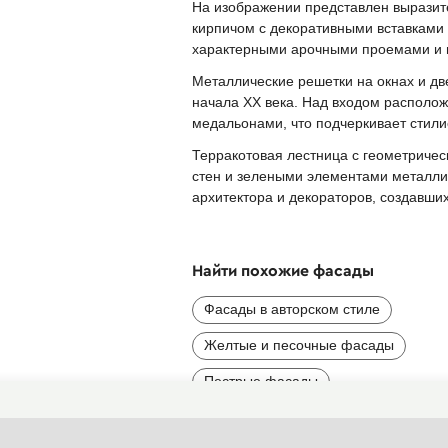
На изображении представлен выразит
кирпичом с декоративными вставками 
характерными арочными проемами и и
Металлические решетки на окнах и д
начала XX века. Над входом располо
медальонами, что подчеркивает стили
Терракотовая лестница с геометричес
стен и зелеными элементами металли
архитектора и декораторов, создавших
Найти похожие фасады
Фасады в авторском стиле
Желтые и песочные фасады
Пестрые фасады
Парадные входы загородных домов