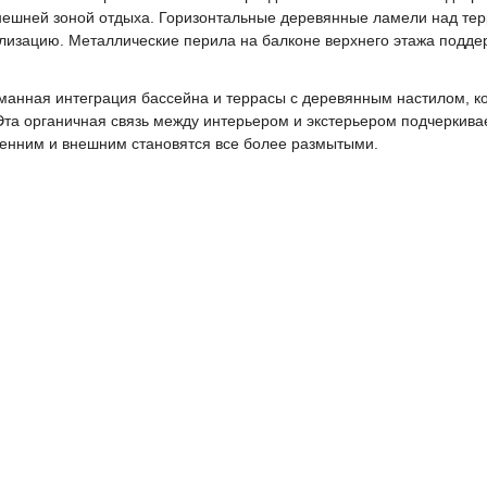
нешней зоной отдыха. Горизонтальные деревянные ламели над тер
ализацию. Металлические перила на балконе верхнего этажа под
манная интеграция бассейна и террасы с деревянным настилом, к
Эта органичная связь между интерьером и экстерьером подчерки
ренним и внешним становятся все более размытыми.