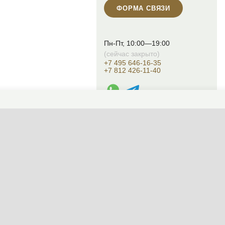
ФОРМА СВЯЗИ
Пн-Пт, 10:00—19:00
(сейчас закрыто)
+7 495 646-16-35
+7 812 426-11-40
WhatsApp контакт
Telegram контакт
info@designcapital.ru
СМЕНИТЬ ТЕМУ (СИСТЕМНАЯ)
© 2007——2026 Дизайн-Капитал.
Дизайн и проектирование фасадов за
Конфиденциальность