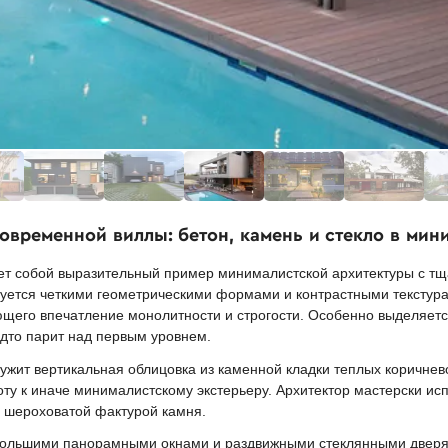
овременной виллы: бетон, камень и стекло в мин
ет собой выразительный пример минималистской архитектуры с т
зуется четкими геометрическими формами и контрастными текстур
дающего впечатление монолитности и строгости. Особенно выделяе
удто парит над первым уровнем.
жит вертикальная облицовка из каменной кладки теплых коричнево
оту к иначе минималистскому экстерьеру. Архитектор мастерски ис
 шероховатой фактурой камня.
 большими панорамными окнами и раздвижными стеклянными двер