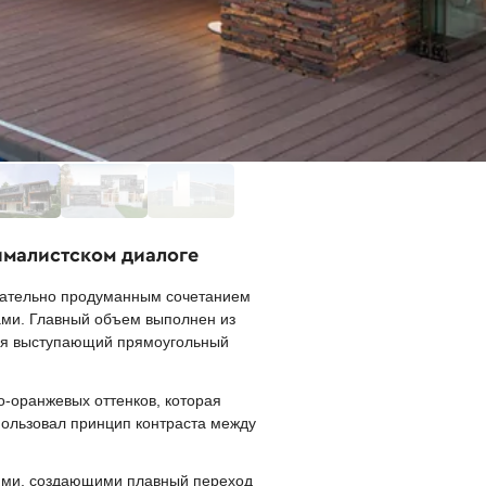
ималистском диалоге
щательно продуманным сочетанием
ами. Главный объем выполнен из
тся выступающий прямоугольный
-оранжевых оттенков, которая
пользовал принцип контраста между
ями, создающими плавный переход