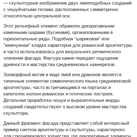
— скульптурное изображение двух змееподобных созданий
с чешуйчатыми телами, расположенных симметрично
относительно центральной оси.
Этот рельефный элемент обрамлен декоративными
каменными шарами (бусинами), организованными в
горизонтальные ряды. Подобная "шариковая" или
"жемчужная" кладка характерна для романской архитектуры
и часто использовалась для визуального ритмического
членения фасада. Фактура камня передает ощущение
древности и мастерства средневековых камнерезов.
Зооморфный мотив в виде змей или драконов является
типичным элементом символического языка средневековой
архитектуры, часто встречающимся на порталах и
капителях колонн романских и готических построек.
Детальная проработка чешуи и выразительные морды
созданий свидетельствуют о высоком уровне мастерства
скульптора.
Данный фрагмент фасада представляет собой интересный
пример синтеза архитектуры и скульптуры, характерного
для средневекового зодчества, где декоративные элементы