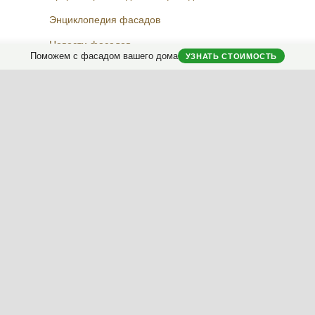
Энциклопедия фасадов
Новости фасадов
Поможем с фасадом вашего дома
УЗНАТЬ СТОИМОСТЬ
Instagram
Facebook
Вконтакте
Telegram