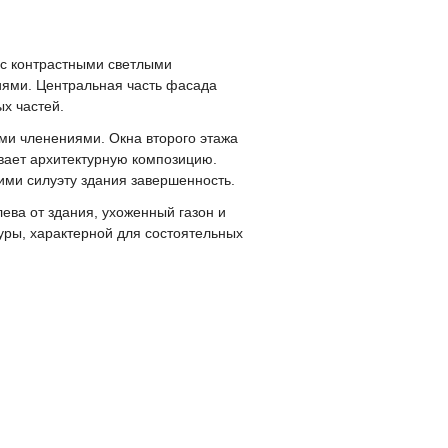
 с контрастными светлыми
иями. Центральная часть фасада
х частей.
ми членениями. Окна второго этажа
вает архитектурную композицию.
ми силуэту здания завершенность.
ева от здания, ухоженный газон и
уры, характерной для состоятельных