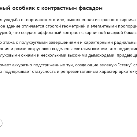
чный особняк с контрастным фасадом
усадьба в георгианском стиле, выполненная из красного кирпича
ое здание отличается строгой геометрией и элегантными пропорц
ркой, что создает эффектный контраст с кирпичной кладкой боковы
о этажа с полукруглыми завершениями и характерными радиальны
ния и рамки вокруг окон выделены светлым камнем, что подчерки
луховыми окнами и несколькими высокими дымоходами, придающи
ает аккуратно подстриженные туи, создающие зеленую "стену" сл
 подчеркивает статусность и репрезентативный характер архитект