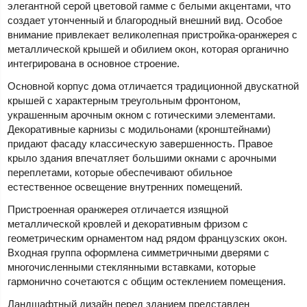
элегантной серой цветовой гамме с белыми акцентами, что
создает утонченный и благородный внешний вид. Особое
внимание привлекает великолепная пристройка-оранжерея с
металлической крышей и обилием окон, которая органично
интегрирована в основное строение.
Основной корпус дома отличается традиционной двускатной
крышей с характерным треугольным фронтоном,
украшенным арочным окном с готическими элементами.
Декоративные карнизы с модильонами (кронштейнами)
придают фасаду классическую завершенность. Правое
крыло здания впечатляет большими окнами с арочными
переплетами, которые обеспечивают обильное
естественное освещение внутренних помещений.
Пристроенная оранжерея отличается изящной
металлической кровлей и декоративным фризом с
геометрическим орнаментом над рядом французских окон.
Входная группа оформлена симметричными дверями с
многочисленными стеклянными вставками, которые
гармонично сочетаются с общим остеклением помещения.
Ландшафтный дизайн перед зданием представлен