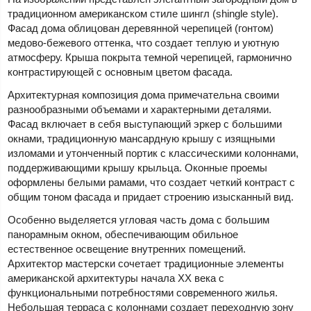
традиционном американском стиле шингл (shingle style).
Фасад дома облицован деревянной черепицей (гонтом)
медово-бежевого оттенка, что создает теплую и уютную
атмосферу. Крыша покрыта темной черепицей, гармонично
контрастирующей с основным цветом фасада.
Архитектурная композиция дома примечательна своими
разнообразными объемами и характерными деталями.
Фасад включает в себя выступающий эркер с большими
окнами, традиционную мансардную крышу с изящными
изломами и утонченный портик с классическими колоннами,
поддерживающими крышу крыльца. Оконные проемы
оформлены белыми рамами, что создает четкий контраст с
общим тоном фасада и придает строению изысканный вид.
Особенно выделяется угловая часть дома с большим
панорамным окном, обеспечивающим обильное
естественное освещение внутренних помещений.
Архитектор мастерски сочетает традиционные элементы
американской архитектуры начала XX века с
функциональными потребностями современного жилья.
Небольшая терраса с колоннами создает переходную зону