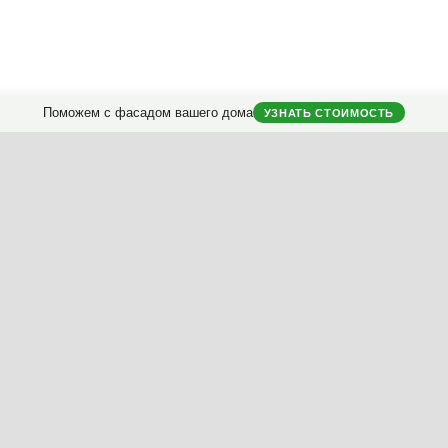
Поможем с фасадом вашего дома
УЗНАТЬ СТОИМОСТЬ
Проект отделки
дома снаружи.
классификатору
ериалы
Ключ
Насыщенность
Контраст
Пропорции