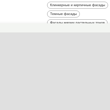
Клинкерные и кирпичные фасады
Темные фасады
Фасады мягких пастельных тонов
Контрастные фасады
Вытянутые и высокие фасады
Асимметричные дома и фасады
Фасады среднего размера
Фасады большого размера
Найти другие типы фасадов по 
Стиль
Детали
Цвет
Мат