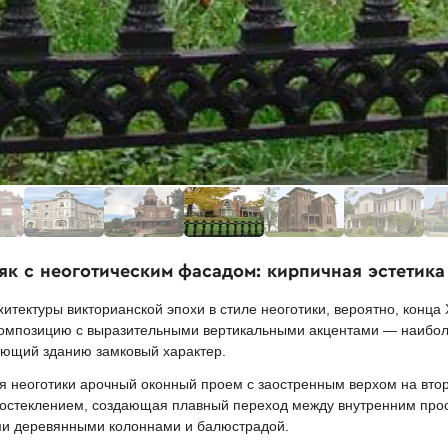
як с неоготическим фасадом: кирпичная эстетик
тектуры викторианской эпохи в стиле неоготики, вероятно, конца 
композицию с выразительными вертикальными акцентами — наибол
ающий зданию замковый характер.
я неоготики арочный оконный проем с заостренным верхом на вто
 остеклением, создающая плавный переход между внутренним прос
ми деревянными колоннами и балюстрадой.