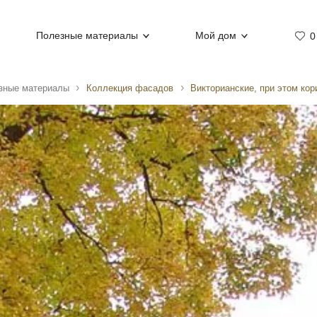
Полезные материалы
Мой дом
0
зные материалы
Коллекция фасадов
Викторианские, при этом ко