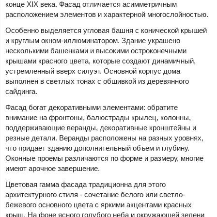
конце XIX века. Фасад отличается асимметричным
расположением элементов и характерной многослойностью.
Особенно выделяется угловая башня с конической крышей
и круглым окном-иллюминатором. Здание украшено
несколькими башенками и высокими остроконечными
крышами красного цвета, которые создают динамичный,
устремленный вверх силуэт. Основной корпус дома
выполнен в светлых тонах с обшивкой из деревянного
сайдинга.
Фасад богат декоративными элементами: обратите
внимание на фронтоны, балюстрады крылец, колонны,
поддерживающие веранды, декоративные кронштейны и
резные детали. Веранды расположены на разных уровнях,
что придает зданию дополнительный объем и глубину.
Оконные проемы различаются по форме и размеру, многие
имеют арочное завершение.
Цветовая гамма фасада традиционна для этого
архитектурного стиля - сочетание белого или светло-
бежевого основного цвета с яркими акцентами красных
крыш. На фоне ясного голубого неба и окружающей зелени