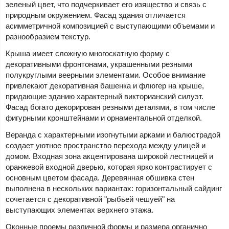
зеленый цвет, что подчеркивает его изящество и связь с
природным окружением. Фасад здания отличается
асимметричной композицией с выступающими объемами и
разнообразием текстур.
Крыша имеет сложную многоскатную форму с
декоративными фронтонами, украшенными резными
полукруглыми веерными элементами. Особое внимание
привлекают декоративная башенка и флюгер на крыше,
придающие зданию характерный викторианский силуэт.
Фасад богато декорирован резными деталями, в том числе
фигурными кронштейнами и орнаментальной отделкой.
Веранда с характерными изогнутыми арками и балюстрадой
создает уютное пространство перехода между улицей и
домом. Входная зона акцентирована широкой лестницей и
оранжевой входной дверью, которая ярко контрастирует с
основным цветом фасада. Деревянная обшивка стен
выполнена в нескольких вариантах: горизонтальный сайдинг
сочетается с декоративной "рыбьей чешуей" на
выступающих элементах верхнего этажа.
Оконные проемы различной формы и размера органично