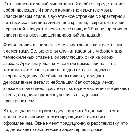
Этот очаровательный миниатюрный особняк представляет
собой прекрасный пример компактной архитектуры в
классическом стиле. Двухэтажное строение с характерной
четырехскатной пирамидальной крышей, покрытой темной
черепицей, создает впечатление изящной башни, органично
вписанной в окружающий природный ландшафт.
Фасад здания выполнен в светлых тонах с контрастными
элементами. Белые стены служат идеальным фоном для
темно-зеленых ставней, обрамляющих окна на обоих
этажах. Архитектурная композиция симметрична — на
каждом этаже расположено по два окна на видимых
сторонах здания. Особый шарм фасаду придают
декоративные детали: небольшая балюстрада между
этажами и вьющиеся растения, которые частично покрывают
стены, создавая органичную связь с садовым
пространством.
Вход в здание оформлен двустворчатой дверью с темно-
зелеными ставнями, гармонирующими с оконным
оформлением. Окна имеют традиционную расстекловку, что
подчеркивает классический характер постройки.