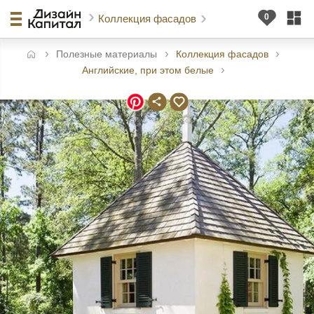
Коллекция фасадов
Полезные материалы
Коллекция фасадов
авная
Английские, при этом белые