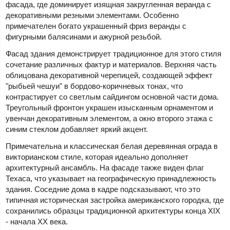
фасада, где доминирует изящная закругленная веранда с
декоративными резными элементами. Особенно
примечателен богато украшенный фриз веранды с
фигурными балясинами и ажурной резьбой.
Фасад здания демонстрирует традиционное для этого стиля
сочетание различных фактур и материалов. Верхняя часть
облицована декоративной черепицей, создающей эффект
"рыбьей чешуи" в бордово-коричневых тонах, что
контрастирует со светлым сайдингом основной части дома.
Треугольный фронтон украшен изысканным орнаментом и
увенчан декоративным элементом, а окно второго этажа с
синим стеклом добавляет яркий акцент.
Примечательна и классическая белая деревянная ограда в
викторианском стиле, которая идеально дополняет
архитектурный ансамбль. На фасаде также виден флаг
Техаса, что указывает на географическую принадлежность
здания. Соседние дома в кадре подсказывают, что это
типичная историческая застройка американского городка, где
сохранились образцы традиционной архитектуры конца XIX
- начала XX века.