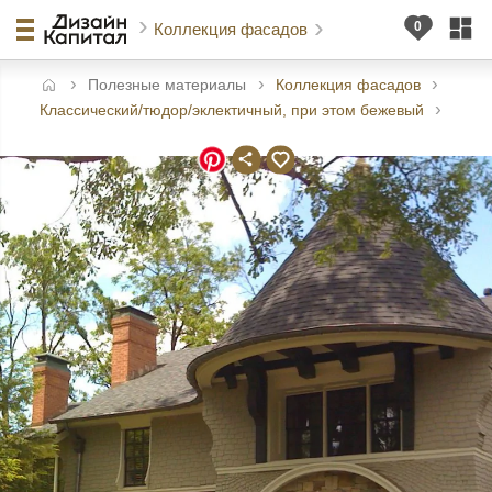
Коллекция фасадов
Полезные материалы
Коллекция фасадов
авная
Классический/тюдор/эклектичный, при этом бежевый