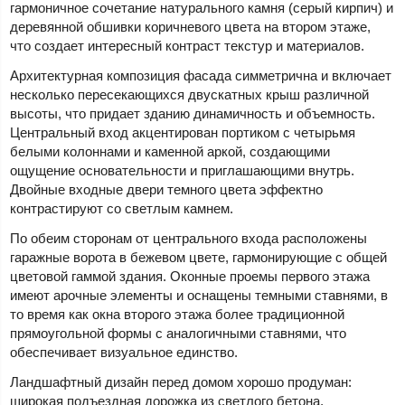
гармоничное сочетание натурального камня (серый кирпич) и
деревянной обшивки коричневого цвета на втором этаже,
что создает интересный контраст текстур и материалов.
Архитектурная композиция фасада симметрична и включает
несколько пересекающихся двускатных крыш различной
высоты, что придает зданию динамичность и объемность.
Центральный вход акцентирован портиком с четырьмя
белыми колоннами и каменной аркой, создающими
ощущение основательности и приглашающими внутрь.
Двойные входные двери темного цвета эффектно
контрастируют со светлым камнем.
По обеим сторонам от центрального входа расположены
гаражные ворота в бежевом цвете, гармонирующие с общей
цветовой гаммой здания. Оконные проемы первого этажа
имеют арочные элементы и оснащены темными ставнями, в
то время как окна второго этажа более традиционной
прямоугольной формы с аналогичными ставнями, что
обеспечивает визуальное единство.
Ландшафтный дизайн перед домом хорошо продуман:
широкая подъездная дорожка из светлого бетона,