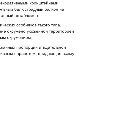
 декоративными кронштейнами
ельный балюстрадный балкон на
танный антаблемент.
ческих особняков такого типа.
ние окружено ухоженной территорией
дным окружением.
ржанных пропорций и тщательной
ативным парапетом, придающая всему