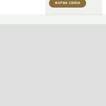
ФОРМА СВЯЗИ
Пн-Пт, 10:00—19:00
(сейчас закрыто)
+7 495 646-16-35
+7 812 426-11-40
WhatsApp контакт
Telegram контакт
info@designcapital.ru
СМЕНИТЬ ТЕМУ (СИСТЕМНАЯ)
© 2007——2026 Дизайн-Капитал.
Дизайн и проектирование фасадов за
Конфиденциальность