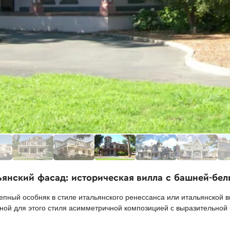
ьянский фасад: историческая вилла с башней-бе
пный особняк в стиле итальянского ренессанса или итальянской ви
терной для этого стиля асимметричной композицией с выразительно