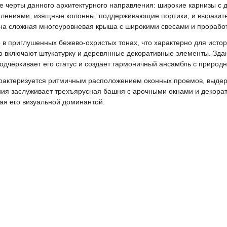
е черты данного архитектурного направления: широкие карнизы с
млениями, изящные колонны, поддерживающие портики, и выразит
на сложная многоуровневая крыша с широкими свесами и прорабо
 приглушенных бежево-охристых тонах, что характерно для истори
включают штукатурку и деревянные декоративные элементы. Зда
подчеркивает его статус и создает гармоничный ансамбль с приро
рактеризуется ритмичным расположением оконных проемов, выде
ния заслуживает трехъярусная башня с арочными окнами и декор
ая его визуальной доминантой.