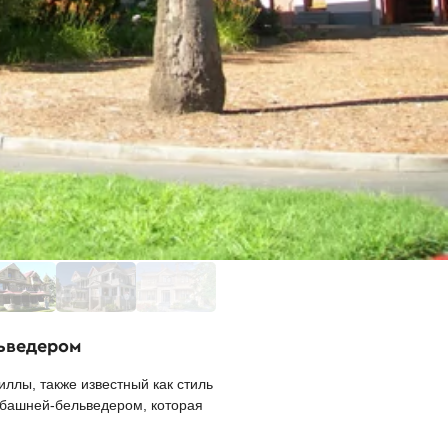
льведером
ллы, также известный как стиль
й башней-бельведером, которая