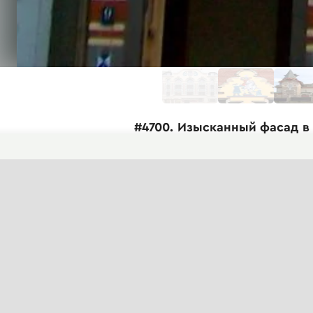
#4700. Изысканный фасад в
элементами
Представленное изображение демонст
асимметричной композицией и богатым
Здание выполнено из красного кирпи
кованые балконные ограждения с ти
рамами теплого золотистого оттенка 
Фасад вертикально вытянут и имеет н
декоративным фронтоном с изящными 
изогнутых линий, что создает динами
Нижний этаж здания отведен под комме