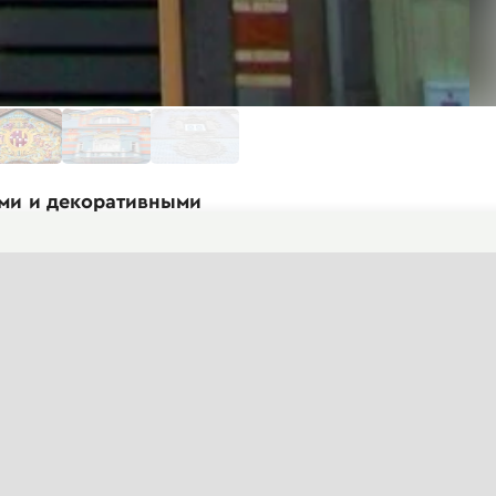
ами и декоративными
). Фасад здания отличается
XIX - начала XX века.
имечательны яркие изумрудно-зеленые
ые проемы оформлены деревянными
и. Верхняя часть здания увенчана
онтрастное сочетание прямых и
Mixte" (смешанная парикмахерская).