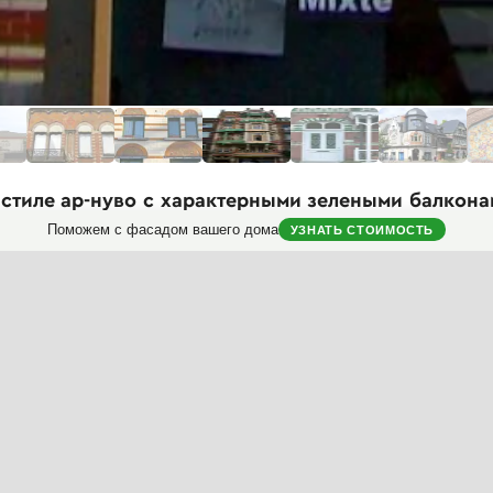
 стиле ар-нуво с характерными зелеными балкон
Поможем с фасадом вашего дома
УЗНАТЬ СТОИМОСТЬ
рирует великолепный пример архитектуры в стиле ар-нуво (модерн
 декоративным оформлением, характерным для этого стиля конца 
ча с контрастными белыми элементами и акцентами. Особенно пр
пичными для модерна плавными, органическими формами. Оконн
с характерным для ар-нуво рисунком.
есколько уровней, каждый из которых украшен эркерами и балконам
металлическими элементами. Архитектурное решение включает к
чный визуальный эффект.
рческое использование, о чем свидетельствует вывеска "Coiffure 