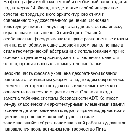
На фотографии изображён яркий и необычный вход в здание
под номером 14. Фасад представляет собой интересное
сочетание традиционного архитектурного стиля и
современного художественного решения. Основная
конструкция входа – двустворчатая дверь с остеклением,
окрашенная в насыщенный синий цвет. Главной
особенностью фасада являются яркие разноцветные ставни
или панели, обрамляющие дверной проем, выполненные в
стиле геометрической абстракции с использованием ярких
основных цветов – красного, желтого, зеленого, синего и
белого, организованных в прямоугольные блоки.
Верхняя часть фасада украшена декоративной кованой
решеткой с витиеватым узором, а над входом сохранились
элементы исторического декора в виде геометрического
орнамента на песочного цвета стене. Слева от входа
заметна табличка системы безопасности ADT. Контраст
между классическими архитектурными элементами здания
(кованые детали, каменная кладка) и ярким модернистским
цветовым решением входной группы создает
запоминающийся образ, напоминающий работы художников
направления неопластицизм или творчество Пита