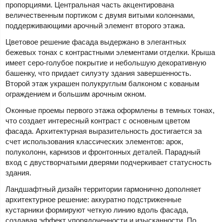
пропорциями. Центральная часть акцентирована
величественным портиком с двумя витыми колоннами,
поддерживающими арочный элемент второго этажа.
Цветовое решение фасада выдержано в элегантных
бежевых тонах с контрастными элементами отделки. Крыша
имеет серо-голубое покрытие и небольшую декоративную
башенку, что придает силуэту здания завершенность.
Второй этаж украшен полукруглым балконом с кованым
ограждением и большим арочным окном.
Оконные проемы первого этажа оформлены в темных тонах,
что создает интересный контраст с основным цветом
фасада. Архитектурная выразительность достигается за
счет использования классических элементов: арок,
полуколонн, карнизов и фронтонных деталей. Парадный
вход с двустворчатыми дверями подчеркивает статусность
здания.
Ландшафтный дизайн территории гармонично дополняет
архитектурное решение: аккуратно подстриженные
кустарники формируют четкую линию вдоль фасада,
создавая эффект упорядоченности и изысканности. По