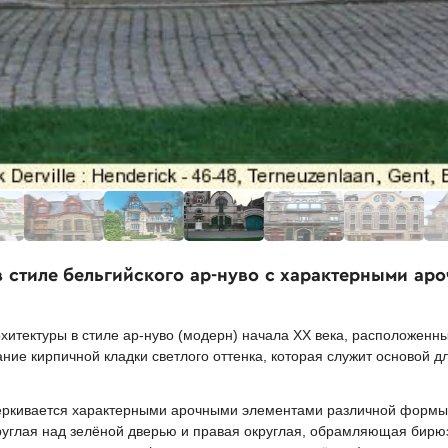
в стиле бельгийского ар-нуво с характерными ар
итектуры в стиле ар-нуво (модерн) начала XX века, расположенны
ние кирпичной кладки светлого оттенка, которая служит основой д
еркивается характерными арочными элементами различной формы
руглая над зелёной дверью и правая округлая, обрамляющая бирю