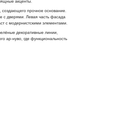
изящные акценты.
я, создающего прочное основание.
 с дверями. Левая часть фасада
аст с модернистскими элементами.
 зелёные декоративные линии,
го ар-нуво, где функциональность