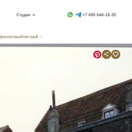
Whatsapp контакт
Telegram контакт
Студия
+7 495 646-16-35
/фиолетовый/пестрый