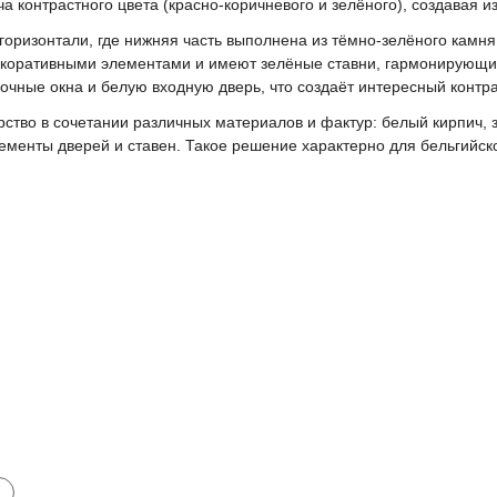
а контрастного цвета (красно-коричневого и зелёного), создавая 
горизонтали, где нижняя часть выполнена из тёмно-зелёного камн
оративными элементами и имеют зелёные ставни, гармонирующие
очные окна и белую входную дверь, что создаёт интересный контр
ство в сочетании различных материалов и фактур: белый кирпич,
менты дверей и ставен. Такое решение характерно для бельгийско
и