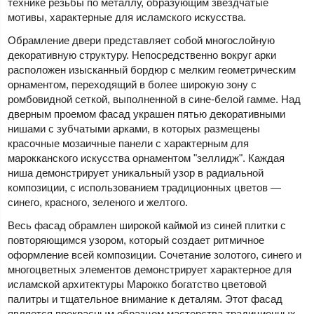
технике резьбы по металлу, образующим звездчатые
мотивы, характерные для исламского искусства.
Обрамление двери представляет собой многослойную
декоративную структуру. Непосредственно вокруг арки
расположен изысканный бордюр с мелким геометрическим
орнаментом, переходящий в более широкую зону с
ромбовидной сеткой, выполненной в сине-белой гамме. Над
дверным проемом фасад украшен пятью декоративными
нишами с зубчатыми арками, в которых размещены
красочные мозаичные панели с характерным для
марокканского искусства орнаментом "зеллидж". Каждая
ниша демонстрирует уникальный узор в радиальной
композиции, с использованием традиционных цветов —
синего, красного, зеленого и желтого.
Весь фасад обрамлен широкой каймой из синей плитки с
повторяющимся узором, который создает ритмичное
оформление всей композиции. Сочетание золотого, синего и
многоцветных элементов демонстрирует характерное для
исламской архитектуры Марокко богатство цветовой
палитры и тщательное внимание к деталям. Этот фасад
является прекрасным образцом мастерства традиционных