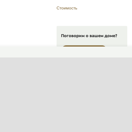
Стоимость
Поговорим о вашем доме?
ФОРМА СВЯЗИ
Пн-Пт, 10:00—19:00
(сейчас закрыто)
+7 495 646-16-35
+7 812 426-11-40
WhatsApp контакт
Telegram контакт
info@designcapital.ru