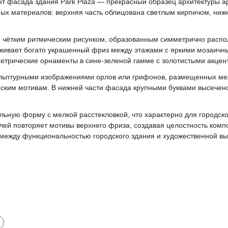
т фасада здания Park Plaza — прекрасный образец архитектуры ар
вных материалов: верхняя часть облицована светлым кирпичом, ни
я чётким ритмическим рисунком, образованным симметрично расп
живает богато украшенный фриз между этажами с яркими мозаичн
етрические орнаменты в сине-зеленой гамме с золотистыми акцент
льптурными изображениями орлов или грифонов, размещенных меж
ским мотивам. В нижней части фасада крупными буквами высечено
ьную форму с мелкой расстекловкой, что характерно для городск
лей повторяет мотивы верхнего фриза, создавая целостность комп
между функциональностью городского здания и художественной в