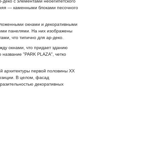
-деко с элементами неоегипетского
жняя — каменными блоками песочного
оложенными окнами и декоративными
ыми панелями. На них изображены
ами, что типично для ар-деко.
ду окнами, что придает зданию
 название "PARK PLAZA", четко
ой архитектуры первой половины XX
озиции. В целом, фасад
ыразительностью декоративных