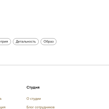
трия
Детальность
Образ
Студия
а
О студии
кция
Блог сотрудников