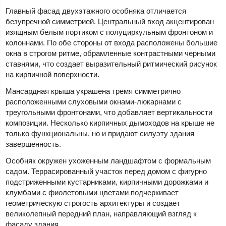
Главный фасад двухэтажного особняка отличается
безупречной симметрией. Центральный вход акцентирован
изящным белым портиком с полуциркульным фронтоном и
колоннами. По обе стороны от входа расположены большие
окна в строгом ритме, обрамленные контрастными черными
ставнями, что создает выразительный ритмический рисунок
на кирпичной поверхности.
Мансардная крыша украшена тремя симметрично
расположенными слуховыми окнами-люкарнами с
треугольными фронтонами, что добавляет вертикальности
композиции. Несколько кирпичных дымоходов на крыше не
только функциональны, но и придают силуэту здания
завершенность.
Особняк окружен ухоженным ландшафтом с формальным
садом. Террасированный участок перед домом с фигурно
подстриженными кустарниками, кирпичными дорожками и
клумбами с фиолетовыми цветами подчеркивает
геометрическую строгость архитектуры и создает
великолепный передний план, направляющий взгляд к
фасаду здания.