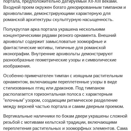
портала, предположительно датируемый XII-XIII веками.
Входной проем окружен богато декорированным тимпаном и
архивольтами, демонстрирующими характерную для
романской архитектуры скульптурную насыщенность.
Полукруглая арка портала украшена несколькими
концентрическими рядами резного орнамента. Внешний
архивольт содержит замысловатые зооморфные и
фантастические мотивы, типичные для романской
иконографии. Внутренние архивольты демонстрируют
разнообразные геометрические узоры и символические
изображения.
Особенно примечателен тимпан с изящным растительным
орнаментом, включающим переплетенные узоры в виде
стилизованных птиц или драконов. Под тимпаном
располагается горизонтальная полоса с характерным
"елочным" узором, создающим ритмическое разделение
между верхней частью портала и самим дверным проемом.
Вертикальные наличники по бокам двери украшены сложной
резьбой с мотивами кельтской традиции, включающими
переплетения растительных и зооморфных элементов. Сама