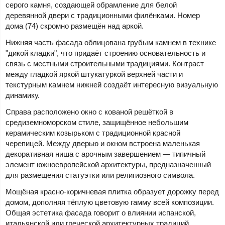
серого камня, создающей обрамление для белой
деревянной двери с традиционными филёнками. Номер
дома (74) скромно размещён над аркой.
Нижняя часть фасада облицована грубым камнем в технике
"дикой кладки", что придаёт строению основательность и
связь с местными строительными традициями. Контраст
между гладкой яркой штукатуркой верхней части и
текстурным камнем нижней создаёт интересную визуальную
динамику.
Справа расположено окно с кованой решёткой в
средиземноморском стиле, защищённое небольшим
керамическим козырьком с традиционной красной
черепицей. Между дверью и окном встроена маленькая
декоративная ниша с арочным завершением — типичный
элемент южноевропейской архитектуры, предназначенный
для размещения статуэтки или религиозного символа.
Мощёная красно-коричневая плитка образует дорожку перед
домом, дополняя тёплую цветовую гамму всей композиции.
Общая эстетика фасада говорит о влиянии испанской,
итальянской или греческой архитектурных традиций,