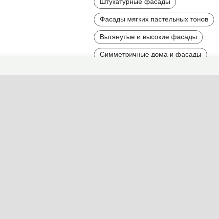
Штукатурные фасады
Фасады мягких пастельных тонов
Вытянутые и высокие фасады
Симметричные дома и фасады
Фасады со множеством деталей
Величественные фасады
Фасады огромного размера
Многоэтажные фасады
Найти другие типы фасадов по 
Стиль
Детали
Цвет
Мат