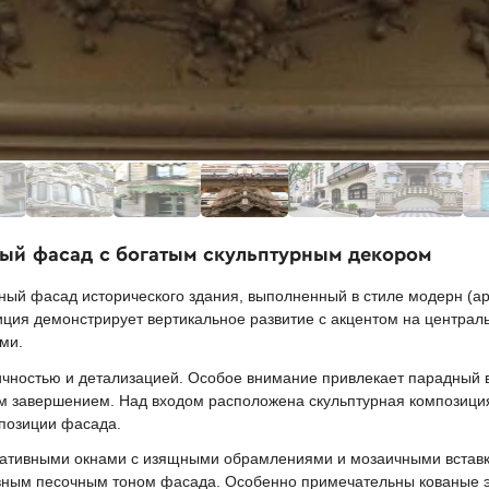
ый фасад с богатым скульптурным декором
ый фасад исторического здания, выполненный в стиле модерн (ар
ция демонстрирует вертикальное развитие с акцентом на централ
ми.
ичностью и детализацией. Особое внимание привлекает парадный
м завершением. Над входом расположена скульптурная композиция
позиции фасада.
ративными окнами с изящными обрамлениями и мозаичными вставкам
овным песочным тоном фасада. Особенно примечательны кованые 