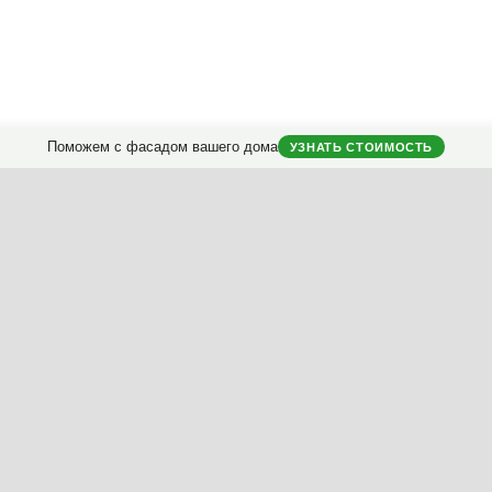
Поможем с фасадом вашего дома
УЗНАТЬ СТОИМОСТЬ
Оформление фасада
вашего дома.
классификатору
ериалы
Насыщенность
Пропорции
Симметрия
Дет