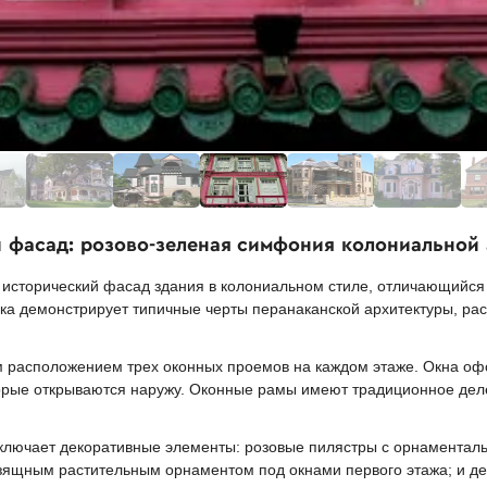
й фасад: розово-зеленая симфония колониальной
исторический фасад здания в колониальном стиле, отличающийся 
йка демонстрирует типичные черты перанаканской архитектуры, ра
 расположением трех оконных проемов на каждом этаже. Окна оф
торые открываются наружу. Оконные рамы имеют традиционное дел
ключает декоративные элементы: розовые пилястры с орнамента
зящным растительным орнаментом под окнами первого этажа; и д