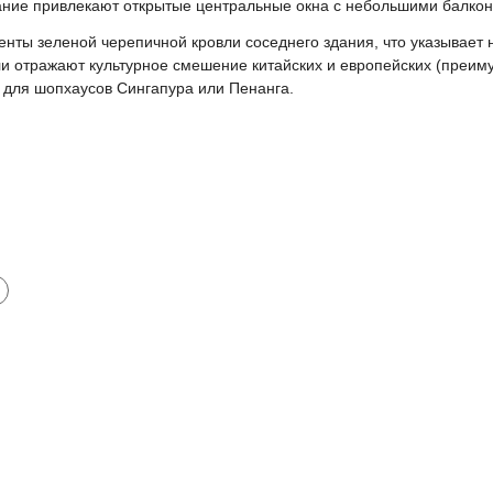
мание привлекают открытые центральные окна с небольшими балко
нты зеленой черепичной кровли соседнего здания, что указывает н
ли отражают культурное смешение китайских и европейских (преи
 для шопхаусов Сингапура или Пенанга.