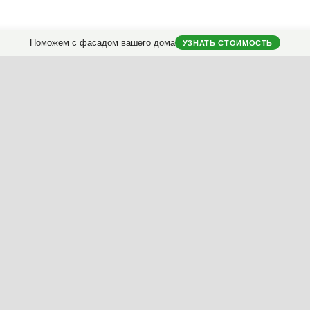
Поможем с фасадом вашего дома
УЗНАТЬ СТОИМОСТЬ
Полезные материалы
Мой дом
Коллекция фасадов
Анкета дом
Коллекция интерьеров
Моя колле
Архразбор: как сделаны фасады
Мой отзыв
Энциклопедия фасадов
Новости фасадов
Instagram
Facebook
Вконтакте
Telegram