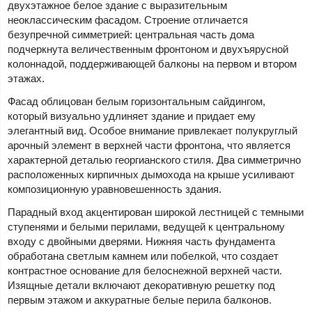
двухэтажное белое здание с выразительным
неоклассическим фасадом. Строение отличается
безупречной симметрией: центральная часть дома
подчеркнута величественным фронтоном и двухъярусной
колоннадой, поддерживающей балконы на первом и втором
этажах.
Фасад облицован белым горизонтальным сайдингом,
который визуально удлиняет здание и придает ему
элегантный вид. Особое внимание привлекает полукруглый
арочный элемент в верхней части фронтона, что является
характерной деталью георгианского стиля. Два симметрично
расположенных кирпичных дымохода на крыше усиливают
композиционную уравновешенность здания.
Парадный вход акцентирован широкой лестницей с темными
ступенями и белыми перилами, ведущей к центральному
входу с двойными дверями. Нижняя часть фундамента
обработана светлым камнем или побелкой, что создает
контрастное основание для белоснежной верхней части.
Изящные детали включают декоративную решетку под
первым этажом и аккуратные белые перила балконов.