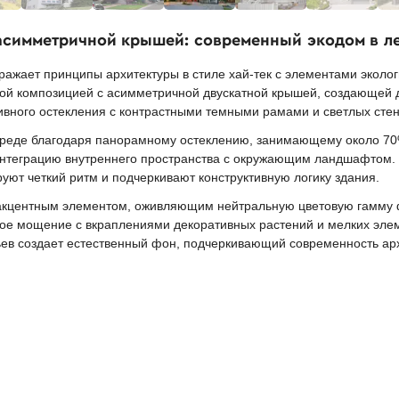
 асимметричной крышей: современный экодом в 
жает принципы архитектуры в стиле хай-тек с элементами эколог
кой композицией с асимметричной двускатной крышей, создающей 
ивного остекления с контрастными темными рамами и светлых сте
реде благодаря панорамному остеклению, занимающему около 70%
 интеграцию внутреннего пространства с окружающим ландшафтом. 
ют четкий ритм и подчеркивают конструктивную логику здания.
 акцентным элементом, оживляющим нейтральную цветовую гамму
е мощение с вкраплениями декоративных растений и мелких эле
ьев создает естественный фон, подчеркивающий современность ар