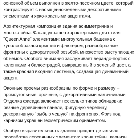
основной объем выполнен в желто-песочном цвете, который
контрастирует с насыщенно-зелеными декоративными
элементами и ярко-красными акцентами.
Архитектурная композиция здания асимметрична и
многослойна. Фасад украшен характерными для стиля
"Queen Anne" элементами: многоугольная башенка с
куполообразной крышей и флюгером, разнообразные
фронтоны с декоративной резьбой, множество выступающих
объемов. Особого внимания заслуживает верандо-портик с
колоннами и балюстрадой, выкрашенный в зеленый цвет, а
также красная входная лестница, создающая динамичный
акцент.
Оконные проемы разнообразны по форме и размеру –
прямоугольные, арочные, с декоративными наличниками.
Отделка фасада включает несколько типов облицовки:
резные деревянные панели, фигурную черепицу,
декоративную "рыбью чешую" на фронтонах. Фриз под
карнизом украшен геометрическим орнаментом.
Особую выразительность зданию придает детальная
проработка деревянных элементов: кронштейны, карнизы,