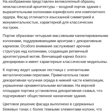
На изображении представлен великолепный образец
неоклассической архитектуры – входной портик здания с
выразительными колоннами коринфского или композитного
ордера. Фасад отличается изысканной симметрией и
монументальностью, характерной для классических
построек.
Портик образован четырьмя массивными каннелированными
колоннами, поддерживающими архитрав с декоративным
карнизом. Особого внимания заслуживает арочная
структура над колоннами, создающая ритмичный
архитектурный мотив. Венчающий карниз богато
декорирован и имеет характерные классические модильоны.
К портику ведет широкая лестница с элегантными
металлическими перилами. Примечательна также
декоративная чугунная ограда в нижней части композиции,
украшенная орнаментальными мотивами. На верхней
площадке портика установлена декоративная скамья, что
подчеркивает общественное назначение здания.
Цветовое решение фасада выполнено в сдержанных
бежевых тонах с более темными элементами колонн, что