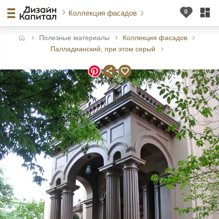
Коллекция фасадов
Полезные материалы
Коллекция фасадов
авная
Палладианский, при этом серый