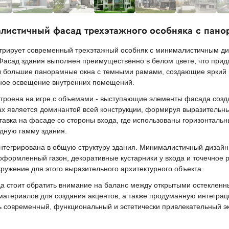
листичный фасад трехэтажного особняка с пано
трирует современный трехэтажный особняк с минималистичным ди
асад здания выполнен преимущественно в белом цвете, что прида
ы большие панорамные окна с темными рамами, создающие яркий 
ное освещение внутренних помещений.
строена на игре с объемами - выступающие элементы фасада соз
жах является доминантой всей конструкции, формируя выразительн
тавка на фасаде со стороны входа, где использованы горизонталь
дную гамму здания.
интегрирована в общую структуру здания. Минималистичный дизай
формленный газон, декоративные кустарники у входа и точечное 
ружение для этого выразительного архитектурного объекта.
а стоит обратить внимание на баланс между открытыми остекленн
 материалов для создания акцентов, а также продуманную интегра
 современный, функциональный и эстетически привлекательный эк