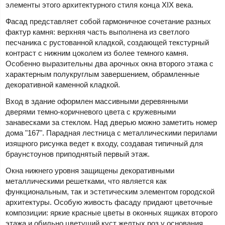
элементы этого архитектурного стиля конца XIX века.
Фасад представляет собой гармоничное сочетание разных
фактур камня: верхняя часть выполнена из светлого
песчаника с рустованной кладкой, создающей текстурный
контраст с нижним цоколем из более темного камня.
Особенно выразительны два арочных окна второго этажа с
характерным полукруглым завершением, обрамленные
декоративной каменной кладкой.
Вход в здание оформлен массивными деревянными
дверями темно-коричневого цвета с кружевными
занавесками за стеклом. Над дверью можно заметить номер
дома "167". Парадная лестница с металлическими перилами
изящного рисунка ведет к входу, создавая типичный для
браунстоунов приподнятый первый этаж.
Окна нижнего уровня защищены декоративными
металлическими решетками, что является как
функциональным, так и эстетическим элементом городской
архитектуры. Особую живость фасаду придают цветочные
композиции: яркие красные цветы в оконных ящиках второго
этажа и обильно цветущий куст желтых роз у основания