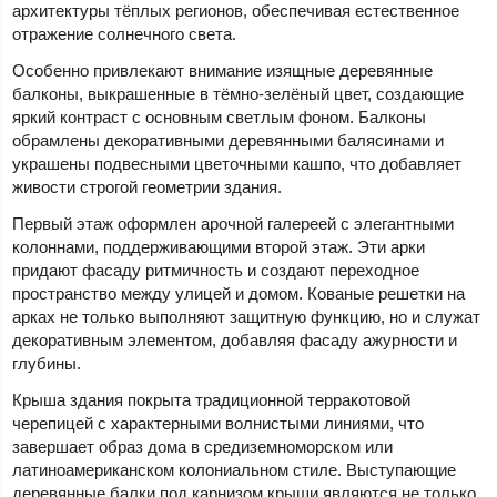
архитектуры тёплых регионов, обеспечивая естественное
отражение солнечного света.
Особенно привлекают внимание изящные деревянные
балконы, выкрашенные в тёмно-зелёный цвет, создающие
яркий контраст с основным светлым фоном. Балконы
обрамлены декоративными деревянными балясинами и
украшены подвесными цветочными кашпо, что добавляет
живости строгой геометрии здания.
Первый этаж оформлен арочной галереей с элегантными
колоннами, поддерживающими второй этаж. Эти арки
придают фасаду ритмичность и создают переходное
пространство между улицей и домом. Кованые решетки на
арках не только выполняют защитную функцию, но и служат
декоративным элементом, добавляя фасаду ажурности и
глубины.
Крыша здания покрыта традиционной терракотовой
черепицей с характерными волнистыми линиями, что
завершает образ дома в средиземноморском или
латиноамериканском колониальном стиле. Выступающие
деревянные балки под карнизом крыши являются не только