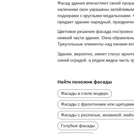
Фасад здания впечатляет своей прор
наличники окон украшены затейливым
подзорами с круглыми медальонами. 
придает зданию нарядный, праздничн
Цветовое решение фасада построено н
нижней части здания. Окна обрамлен
Треугольные элементы над окнами вто
Здание, вероятно, имеет статус архи
синей оградой, а рядом видна часть т
Найти похожие фасады
Фасады в стиле модерн
Фасады с фронтонами или щипцам
Фасады с росписью, мозаикой, май
Голубые фасады