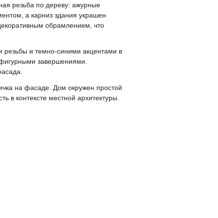
ная резьба по дереву: ажурные
ентом, а карниз здания украшен
декоративным обрамлением, что
и резьбы и темно-синими акцентами в
я фигурными завершениями.
фасада.
ичка на фасаде. Дом окружен простой
ть в контексте местной архитектуры.