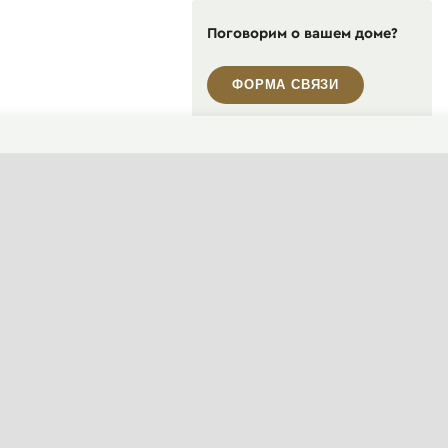
Поговорим о вашем доме?
ФОРМА СВЯЗИ
Пн-Пт, 10:00—19:00
+7 495 646-16-35
+7 812 426-11-40
WhatsApp контакт
Telegram контакт
info@designcapital.ru
СМЕНИТЬ ТЕМУ (СИСТЕМНАЯ)
© 2007——2026 Дизайн-Капитал.
Дизайн и проектирование фасадов за