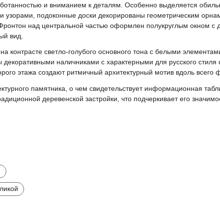
аботанностью и вниманием к деталям. Особенно выделяется обиль
и узорами, подоконные доски декорированы геометрическим орнам
Фронтон над центральной частью оформлен полукруглым окном с 
ый вид.
а контрасте светло-голубого основного тона с белыми элементам
ы декоративными наличниками с характерными для русского стил
рого этажа создают ритмичный архитектурный мотив вдоль всего 
тектурного памятника, о чем свидетельствует информационная табл
радиционной деревенской застройки, что подчеркивает его значимос
и
оликой