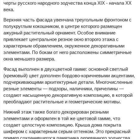
черты русского народного зодчества конца XIX - начала XX
века.
Верхняя часть фасада увенчана треугольным фронтоном с
полукруглым кокошником, в центре которого размещен
ажурный растительный орнамент. Особое внимание
привлекает центральное резное окно второго этажа с
характерным обрамлением, окруженное декоративными
элементами. По бокам от него расположены симметричные
окна меньшего размера.
Фасад выполнен в двухцветной гамме: основной светлый
(кремовый) цвет дополнен бордово-коричневыми акцентами,
подчеркивающими архитектурные детали. Многочисленные
резные элементы — подзоры, наличники, причелины —
создают насыщенную декоративную композицию, в которой
преобладают растительные и геометрические мотивы.
Нижний этаж также богато декорирован резными
элементами и оформлен в той же цветовой гамме, что
создает целостную композицию. Крыша дома покрыта
шифером с характерным серым оттенком. Это прекрасный
пример сохранившегося памятника деревянного зодчества,