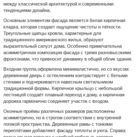
между классической архитектурой и современными
тенденциями дизайна.
Основным элементом фасада является белая кирпичная
кладка, которая создает ощущение чистоты и лёгкости.
Треугольные щипцы кровли, характерные для
традиционного американского жилья, образуют
выразительный силуэт дома. Особенно примечательна
асимметричная композиция фасада с тремя разновысокими
фронтонами, что привносит динамику в общий облик здания.
Входная группа оформлена минималистично, но со вкусом:
деревянная дверь с остеклением контрастирует с белыми
стенами и подчеркивается навесным светильником
традиционной формы. Кирпичное крыльцо с небольшой
лестницей создаёт плавный переход к дому, а кирпичная
дорожка гармонично соединяет участок с входом.
Оконные проёмы различных размеров расположены
асимметрично, но в строгом соответствии с внутренней
логикой пространства. Деревянные рамы с тонкими
переплётами добавляют фасаду теплоты и уюта. Справа
видна крытая веранда с удобной мебелью, которая