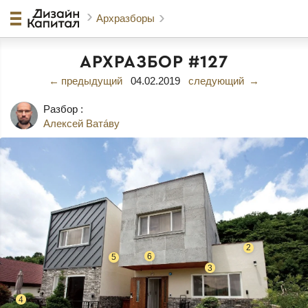
Архразборы
АРХРАЗБОР #127
← предыдущий
04.02.2019
следующий →
Разбор :
Алексей Ватáву
2
6
5
3
4