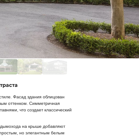
траста
стиле. Фасад здания облицован
евым оттенком. Симметричная
авнями, что создает классический
х дымохода на крыше добавляют
 простым, но элегантным белым