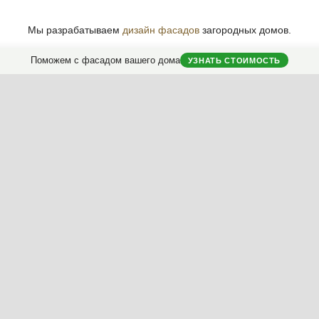
Мы разрабатываем
дизайн фасадов
загородных домов.
Поможем с фасадом вашего дома
УЗНАТЬ СТОИМОСТЬ
классификатору
ериалы
Ключ
Насыщенность
Контраст
Симметрия
Полезные материалы
Мой дом
Коллекция фасадов
Анкета дом
Коллекция интерьеров
Моя колле