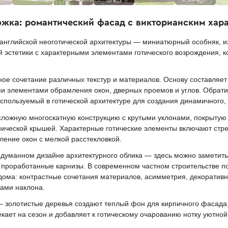
ожка: романтический фасад с викторианским хар
нглийской неоготической архитектуры — миниатюрный особняк, изв
 эстетики с характерными элементами готического возрождения, 
ое сочетание различных текстур и материалов. Основу составляе
 элементами обрамления окон, дверных проемов и углов. Обрат
пользуемый в готической архитектуре для создания динамичного, 
сложную многоскатную конструкцию с крутыми уклонами, покрытую
ической крышей. Характерные готические элементы включают стре
ение окон с мелкой расстекловкой.
одуманном дизайне архитектурного облика — здесь можно заметит
 проработанные карнизы. В современном частном строительстве 
дома: контрастные сочетания материалов, асимметрия, декоративн
лами наклона.
золотистые деревья создают теплый фон для кирпичного фасада, 
екает на сезон и добавляет к готическому очарованию нотку уютно