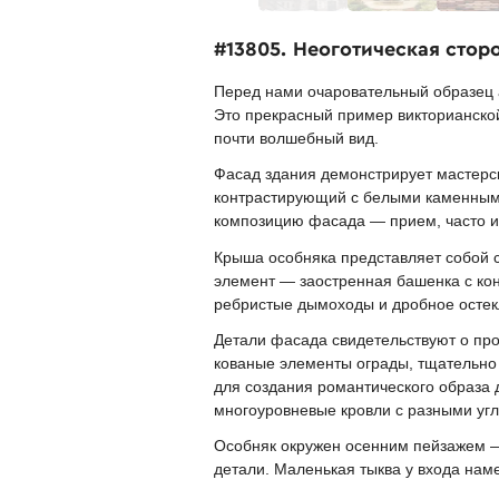
#13805. Неоготическая стор
Перед нами очаровательный образец а
Это прекрасный пример викторианской
почти волшебный вид.
Фасад здания демонстрирует мастерск
контрастирующий с белыми каменными
композицию фасада — прием, часто ис
Крыша особняка представляет собой 
элемент — заостренная башенка с кон
ребристые дымоходы и дробное остекл
Детали фасада свидетельствуют о пр
кованые элементы ограды, тщательно
для создания романтического образа 
многоуровневые кровли с разными уг
Особняк окружен осенним пейзажем — 
детали. Маленькая тыква у входа нам