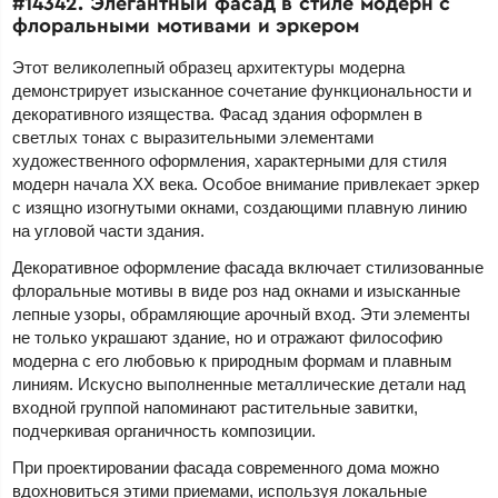
#14342. Элегантный фасад в стиле модерн с
флоральными мотивами и эркером
Этот великолепный образец архитектуры модерна
демонстрирует изысканное сочетание функциональности и
декоративного изящества. Фасад здания оформлен в
светлых тонах с выразительными элементами
художественного оформления, характерными для стиля
модерн начала XX века. Особое внимание привлекает эркер
с изящно изогнутыми окнами, создающими плавную линию
на угловой части здания.
Декоративное оформление фасада включает стилизованные
флоральные мотивы в виде роз над окнами и изысканные
лепные узоры, обрамляющие арочный вход. Эти элементы
не только украшают здание, но и отражают философию
модерна с его любовью к природным формам и плавным
линиям. Искусно выполненные металлические детали над
входной группой напоминают растительные завитки,
подчеркивая органичность композиции.
При проектировании фасада современного дома можно
вдохновиться этими приемами, используя локальные