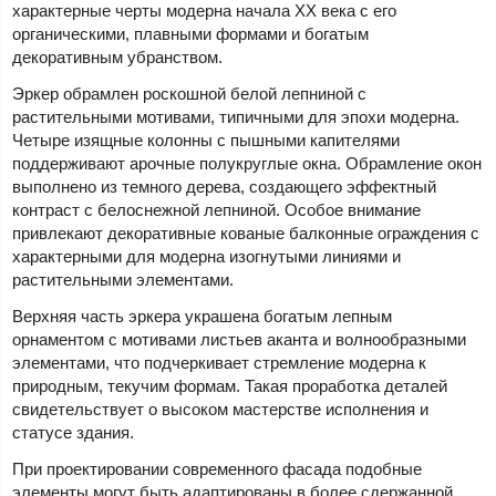
характерные черты модерна начала XX века с его
органическими, плавными формами и богатым
декоративным убранством.
Эркер обрамлен роскошной белой лепниной с
растительными мотивами, типичными для эпохи модерна.
Четыре изящные колонны с пышными капителями
поддерживают арочные полукруглые окна. Обрамление окон
выполнено из темного дерева, создающего эффектный
контраст с белоснежной лепниной. Особое внимание
привлекают декоративные кованые балконные ограждения с
характерными для модерна изогнутыми линиями и
растительными элементами.
Верхняя часть эркера украшена богатым лепным
орнаментом с мотивами листьев аканта и волнообразными
элементами, что подчеркивает стремление модерна к
природным, текучим формам. Такая проработка деталей
свидетельствует о высоком мастерстве исполнения и
статусе здания.
При проектировании современного фасада подобные
элементы могут быть адаптированы в более сдержанной