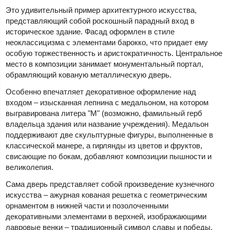
Это удивительный пример архитектурного искусства,
представляющий собой роскошный парадный вход в
историческое здание. Фасад оформлен в стиле
неоклассицизма с элементами барокко, что придает ему
особую торжественность и аристократичность. Центральное
место в композиции занимает монументальный портал,
обрамляющий кованую металлическую дверь.
Особенно впечатляет декоративное оформление над
входом – изысканная лепнина с медальоном, на котором
выгравирована литера "М" (возможно, фамильный герб
владельца здания или название учреждения). Медальон
поддерживают две скульптурные фигуры, выполненные в
классической манере, а гирлянды из цветов и фруктов,
свисающие по бокам, добавляют композиции пышности и
великолепия.
Сама дверь представляет собой произведение кузнечного
искусства – ажурная кованая решетка с геометрическим
орнаментом в нижней части и позолоченными
декоративными элементами в верхней, изображающими
лавровые венки – традиционный символ славы и победы.